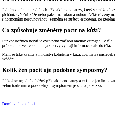
Jedním z velmi netradičních příznaků menopauzy, který se může objevi
píchání, svědění kůže nebo pálení na rukou a nohou. Některé ženy m
s hormonální nerovnováhou, zejména se ztrátou estrogenu, ke kter
Co způsobuje změněný pocit na kůži?
Funkce kožních nervů je ovlivněna změnou hladiny estrogenu v těle
průtokem krve nebo s tím, jak nervy vysílají informace dále do těla.
Mění se také kvalita a množství kolagenu v kůži, což má za následek
svědění.
Kolik žen pociťuje podobné symptomy?
Jelikož se nejedná o běžný příznak menopauzy a existuje jen limitova
velmi tradičním a pravidelným symptomem je suchá pokožka.
Domluvit konzultaci