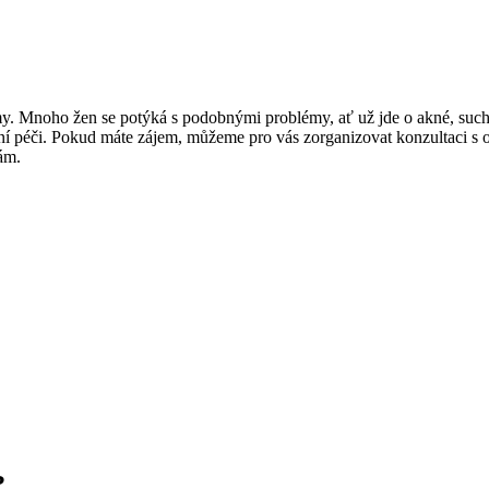
Menopauza
Diagnostika
Léč
amy. Mnoho žen se potýká s podobnými problémy, ať už jde o akné, suc
ní péči. Pokud máte zájem, můžeme pro vás zorganizovat konzultaci s
ám.
?