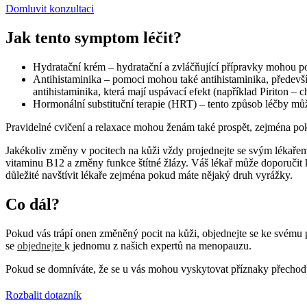
Domluvit konzultaci
Jak tento symptom léčit?
Hydratační krém – hydratační a zvláčňující přípravky mohou p
Antihistaminika – pomoci mohou také antihistaminika, předevš
antihistaminika, která mají uspávací efekt (například Piriton – c
Hormonální substituční terapie (HRT) – tento způsob léčby může
Pravidelné cvičení a relaxace mohou ženám také prospět, zejména poku
Jakékoliv změny v pocitech na kůži vždy projednejte se svým lékařem
vitaminu B12 a změny funkce štítné žlázy. Váš lékař může doporučit
důležité navštívit lékaře zejména pokud máte nějaký druh vyrážky.
Co dál?
Pokud vás trápí onen změněný pocit na kůži, objednejte se ke svému p
se
objednejte
k jednomu z našich expertů na menopauzu.
Pokud se domníváte, že se u vás mohou vyskytovat příznaky přechod
Rozbalit dotazník