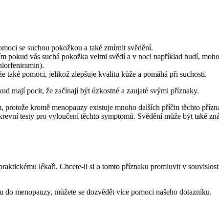
omoci se suchou pokožkou a také zmírnit svědění.
ím pokud vás suchá pokožka velmi svědí a v noci například budí, moh
hlorfeniramin).
 také pomoci, jelikož zlepšuje kvalitu kůže a pomáhá při suchosti.
d mají pocit, že začínají být úzkostné a zaujaté svými příznaky.
, protože kromě menopauzy existuje mnoho dalších příčin těchto přízn
 krevní testy pro vyloučení těchto symptomů. Svědění může být také z
raktickému lékaři. Chcete-li si o tomto příznaku promluvit v souvislo
u do menopauzy, můžete se dozvědět více pomoci našeho dotazníku.