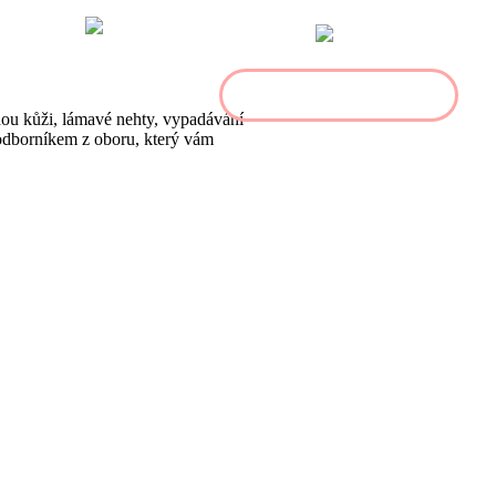
|
info@profamhealth.com
Pro lékaře
ba
Symptomy
FAQ
Domluvit konzultaci
hou kůži, lámavé nehty, vypadávání
 odborníkem z oboru, který vám