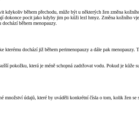
t kdykoliv během přechodu, může být u některých žen změna kožního vje
ají dokonce pocit jako kdyby jim po kůži lezl hmyz. Změna kožního v
ému dochází během menopauzy.
, ke kterému dochází již během perimenopauzy a dále pak menopauzy. 
 sušší pokožku, která je méně schopná zadržovat vodu. Pokud je kůže s
né množství údajů, které by uváděli konkrétní čísla o tom, kolik žen 