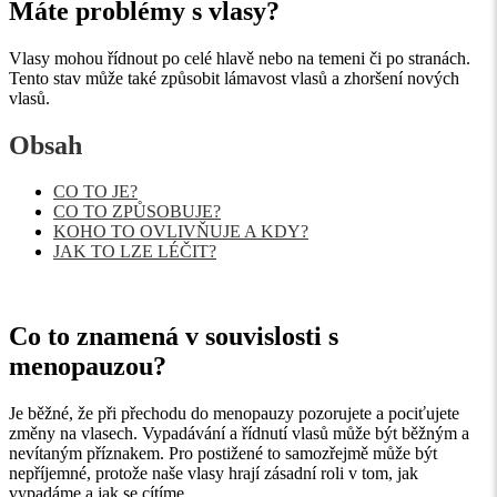
Máte problémy s vlasy?
Vlasy mohou řídnout po celé hlavě nebo na temeni či po stranách.
Tento stav může také způsobit lámavost vlasů a zhoršení nových
vlasů.
Obsah
CO TO JE?
CO TO ZPŮSOBUJE?
KOHO TO OVLIVŇUJE A KDY?
JAK TO LZE LÉČIT?
Co to znamená v souvislosti s
menopauzou?
Je běžné, že při přechodu do menopauzy pozorujete a pociťujete
změny na vlasech. Vypadávání a řídnutí vlasů může být běžným a
nevítaným příznakem. Pro postižené to samozřejmě může být
nepříjemné, protože naše vlasy hrají zásadní roli v tom, jak
vypadáme a jak se cítíme.