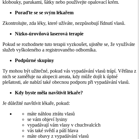
klobouky, parukami, šátky nebo používejte opalovací krém.
Poraďte se se svým lékařem
Zkontrolujte, zda léky, které užíváte, nezpůsobují řídnutí vlasů.
Nízko-úrovňová laserová terapie
Pokud se rozhodnete tuto terapii vyzkoušet, ujistěte se, že využíváte
služeb vyškoleného a registrovaného odborníka.
Podpůrné skupiny
Ty mohou být užitečné, pokud vás vypadávání vlasů trápí. Většina z
nich se zaměřuje na alopecii areata, kdy může dojít k úplné
plešatosti, ale nabízí také obecnou podporu při vypadávání vlasů.
Kdy byste měla navštívit lékaře?
Je důležité navštívit lékaře, pokud:
máte náhlou ztrátu vlasů
se vám objeví lysiny
vypadávají vám vlasy v chuchvalcích
vás také svědí a pálí hlava
máte obavy z vypadávání vlasů