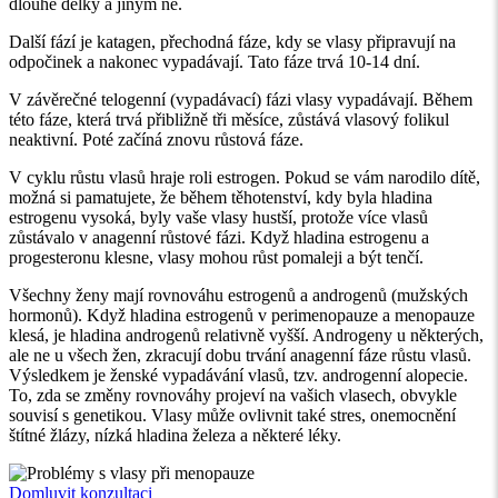
dlouhé délky a jiným ne.
Další fází je katagen, přechodná fáze, kdy se vlasy připravují na
odpočinek a nakonec vypadávají. Tato fáze trvá 10-14 dní.
V závěrečné telogenní (vypadávací) fázi vlasy vypadávají. Během
této fáze, která trvá přibližně tři měsíce, zůstává vlasový folikul
neaktivní. Poté začíná znovu růstová fáze.
V cyklu růstu vlasů hraje roli estrogen. Pokud se vám narodilo dítě,
možná si pamatujete, že během těhotenství, kdy byla hladina
estrogenu vysoká, byly vaše vlasy hustší, protože více vlasů
zůstávalo v anagenní růstové fázi. Když hladina estrogenu a
progesteronu klesne, vlasy mohou růst pomaleji a být tenčí.
Všechny ženy mají rovnováhu estrogenů a androgenů (mužských
hormonů). Když hladina estrogenů v perimenopauze a menopauze
klesá, je hladina androgenů relativně vyšší. Androgeny u některých,
ale ne u všech žen, zkracují dobu trvání anagenní fáze růstu vlasů.
Výsledkem je ženské vypadávání vlasů, tzv. androgenní alopecie.
To, zda se změny rovnováhy projeví na vašich vlasech, obvykle
souvisí s genetikou. Vlasy může ovlivnit také stres, onemocnění
štítné žlázy, nízká hladina železa a některé léky.
Domluvit konzultaci