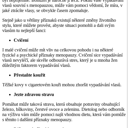
být nepříjemné. Bohužel je náročné ji léčit. Pokud vaše vypadávání
vlasů souvisí s menopauzou, může vám pomoci vědomí, že míra, v
jaké ztrácíte vlasy, se obvykle časem zpomaluje.
Stejně jako u většiny příznaků existují některé změny životního
stylu, které můžete provést, abyste situaci pomohli a dali svým
vlasům tu nejlepší šanci:
Cvičení
I malé cvičení může mít vliv na celkovou pohodu i na některé
fyzické a psychické příznaky menopauzy. Cvičení sice vypadávání
vlasů nevyléčí, ale skvěle odbourává stres, který je u mnoha žen
důležitým faktorem vypadávání vlasů.
Přestaňte kouřit
Těžké kovy v cigaretovém kouři mohou zhoršit vypadávání vlasů.
Jezte zdravou stravu
Pomáhat může taková strava, která obsahuje potraviny obsahující
železo, bílkoviny, čerstvé ovoce a zeleninu. Dietolog nebo odborník
na výživu vám může pomoci najít vhodnou dietu, která vám pomůže
s těmito i dalšími příznaky menopauzy.