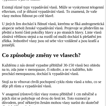
Existují různé typy vypadávání vlasů. Může se vyskytnout telogenní
efluvium, což je difuzní vypadávání vlasů. To znamená, že vaše
vlasy mohou řídnout po celé hlavě.
U jiných žen dochází k řídnutí vlasů, kterému se říká androgenetická
alopecie neboli ženské vypadávání vlasů. Projevuje se především na
přední a horní části pokožky hlavy a po stranách hlavy. Linie vlasů
zůstává většinou stejná a na rozdíl od mužů dochází k plešatění jen
zřídka. Jednotlivé vlasy jsou od sebe více vzdálené a jsou kratší a
jemnější.
Co způsobuje změny ve vlasech?
Každému z nás denně vypadne přibližně 30-150 vlasů bez ohledu
na to, zda jsme v menopauze, či nikoliv, a ne u každého, kdo
prochází menopauzou, dochází k vypadávání vlasů.
Stojí za to věnovat chvíli pochopení cyklu růstu vlasů a toho, co se
děje při růstu a vypadávání vlasů.
V anagenní (růstové) fázi vlasy rostou přibližně 1 cm měsíčně a
jejich růst se pohybuje od dvou do šesti let. Toto rozmezí je
důvodem, proč některým ženám mohou vlasy narůst do skutečně