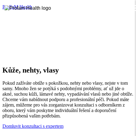
ProFaM Health
Kůže, nehty, vlasy
Pokud zažíváte obtíže s pokožkou, nehty nebo vlasy, nejste v tom
samy. Mnoho žen se potýká s podobnými problémy, ať už jde o
akné, suchou kůži, lámavé nehty, vypadávání vlasů nebo jiné obtíže.
Chceme vám nabídnout podporu a profesionální péči. Pokud máte
zájem, můžeme pro vás zorganizovat konzultaci s odborníkem z
oboru, který vám poskytne individuální řešení a doporučení
přizpůsobená vašim potřebám.
Domluvit konzultaci s expertem