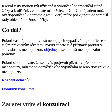
Krevní testy mohou být užitečné k vyloučení onemocnění štítné
žlázy a k ujištění, že nemáte málo železa. Dobrým nápadem může
být doporučení k dermatologovi, který může poskytnout odbornější
rady ohledně možností léčby.
Co dál?
Pokud vás trápí řídnutí vlasů nebo jejich vypadávání, poraďte se se
svým praktickým lékařem. Pokud chcete své příznaky probrat v
souvislosti s menopauzou,
objednejte
se do naší menopauzální
poradny.
Pokud se domníváte, že se u vás projevují příznaky přechodu do
menopauzy, můžete se dozvědět více vyplněním našeho dotazníku o
menopauze.
Rozbalit dotazník
Domluvit konzultaci
Zarezervujte si
konzultaci