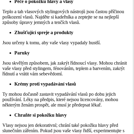
Péče o pokožku hlavy a vlasy
Teplo a tah vlasových stylingových nástrojů jsou častou příčinou
poškození vlasů. Najděte si kadeřníka a zeptejte se na nejlepší
způsoby úpravy jemných a tenčích vlasů.
Zhušťující spreje a produkty
Jsou určeny k tomu, aby vaše vlasy vypadaly hustší.
Paruky
Jsou skvělým způsobem, jak zakrýt řídnoucí vlasy. Mohou chránit
vaše vlasy před stylingem, fénováním, teplem a barvením, zakrýt
řídnutí a vrátit vám sebevědomí.
Krémy proti vypadávání vlasů
Ty mohou dočasně zastavit vypadávání vlasů po dobu jejich
používání. Léky na předpis, které nejsou licencovány, mohou
některým ženám prospět, ale musí je předepsat lékař.
Chraňte si pokožku hlavy
Vlasy nejsou jen dekorativní; chrání také pokožku hlavy před
slunečním zářením. Pokud jsou vaše vlasy řidší, experimentujte s