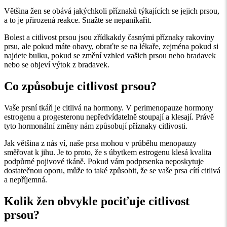
Většina žen se obává jakýchkoli příznaků týkajících se jejich prsou,
a to je přirozená reakce. Snažte se nepanikařit.
Bolest a citlivost prsou jsou zřídkakdy časnými příznaky rakoviny
prsu, ale pokud máte obavy, obraťte se na lékaře, zejména pokud si
najdete bulku, pokud se změní vzhled vašich prsou nebo bradavek
nebo se objeví výtok z bradavek.
Co způsobuje citlivost prsou?
Vaše prsní tkáň je citlivá na hormony. V perimenopauze hormony
estrogenu a progesteronu nepředvídatelně stoupají a klesají. Právě
tyto hormonální změny nám způsobují příznaky citlivosti.
Jak většina z nás ví, naše prsa mohou v průběhu menopauzy
směřovat k jihu. Je to proto, že s úbytkem estrogenu klesá kvalita
podpůrné pojivové tkáně. Pokud vám podprsenka neposkytuje
dostatečnou oporu, může to také způsobit, že se vaše prsa cítí citlivá
a nepříjemná.
Kolik žen obvykle pociťuje citlivost
prsou?