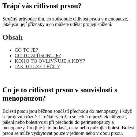
Trápí vás citlivost prsou?
Stručný průvodce tím, co způsobuje citlivost prsou v menopauze,
jaké jsou její příznaky a co můžete udělat pro její snížení.
Obsah
CO TO JE?
CO TO ZPŮSOBUJE?
KOHO TO OVLIVŇUJE A KDY?
JAK TO LZE LÉČIT?
Co je to citlivost prsou v souvislosti s
menopauzou?
Bolesti prsou jsou běžnou součástí přechodu do menopauzy, i když
se projevují různě. U některých žen se jedná o prožitek citlivosti,
pálení nebo bolestivosti při přechodu do perimenopauzy a
menopauzy. Pro jiné je to bodavá, ostrá nebo pulzující bolest. Bolest
prsou se může vyskytovat pouze v jednom nebo v obou prsou.