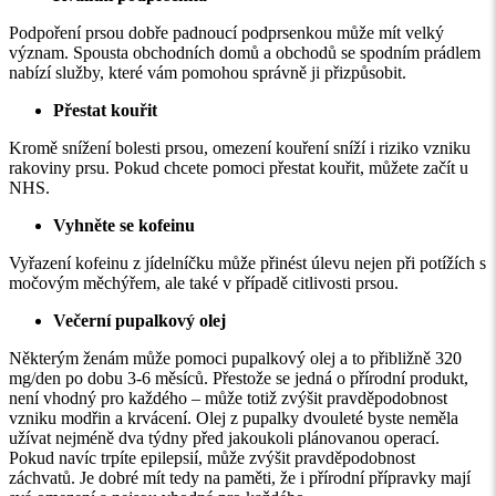
Podpoření prsou dobře padnoucí podprsenkou může mít velký
význam. Spousta obchodních domů a obchodů se spodním prádlem
nabízí služby, které vám pomohou správně ji přizpůsobit.
Přestat kouřit
Kromě snížení bolesti prsou
, omezení kouření
sníží
i
riziko vzniku
rakoviny prsu. Pokud chcete pomoci přestat kouřit, můžete začít u
NHS.
Vyhněte se kofeinu
Vyřazení kofeinu
z jídelníčku může přinést úlevu nejen
při
potíží
ch
s
močovým měchýřem, ale také v
případě
citlivosti prsou.
Večerní pupalkový olej
Některým ženám může pomoci
pupalkový olej a to
přibližně 320
mg/den po dobu
3-6
měsíců. Přestože se jedná o přírodní produkt,
není vhodný pro každého
–
může
totiž
zvýšit pravděpodobnost
vzniku modřin a krvácení. Olej z pupalky dvouleté byste neměla
užívat nejméně dva týdny před
jakoukoli plánovanou
operací.
Pokud
navíc
trpíte epilepsií, může zvýšit pravděpodobnost
záchvatů.
Je dobré mít tedy na paměti, že i přírodní přípravky mají