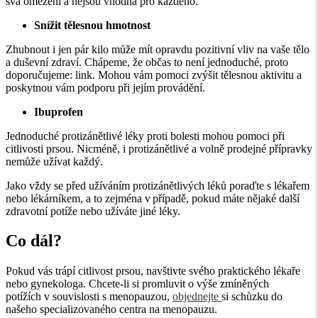
svá omezení a nejsou vhodná pro každého.
Snížit tělesnou hmotnost
Zhubnout
i
jen pár kilo
může mít opravdu pozitivní vliv na vaše tělo
a duševní zdraví.
Chápeme
, že
občas to není jednoduché
, proto
doporučujeme
: link.
Mohou vám pomoci
zvýšit tělesnou aktivitu a
poskytnou
vám podporu při jejím provádění.
Ibuprofen
Jednoduché protizánětlivé léky proti bolesti mohou pomoci při
citlivosti prsou.
Nicméně, i protizánětlivé a volně prodejné přípravky
ne
může užívat
každý
.
Jako vždy se před užíváním protizánětlivých léků poraďte s lékařem
nebo lékárníkem,
a to zejména v případě,
pokud máte nějaké další
zdravotní potíže nebo užíváte jiné léky.
Co dál?
Pokud vás trápí
citlivost prsou, navštivte svého praktického lékaře
nebo gynekologa.
Chcete-li si promluvit
o výše zmíněných
potížích
v souvislosti s menopauzou,
objednejte
si schůzku
do
našeho specializovaného centra na menopauzu
.