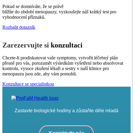
Pokud se domníváte, že se
právě
blížíte
do
období
menopauzy,
vyzkoušejte náš
krátký test
pro
vyhodnocení příznaků.
Rozbalit dotazník
Zarezervujte si
konzultaci
Chcete-li prodiskutovat vaše symptomy, vytvořit léčebný plán
přesně pro vás, porozumět výsledkům vyšetření nebo absolvovat
kontrolu, vysoce zkušení lékaři a sestry v naší klinice pro
menopauzu jsou zde, aby vám pomohli.
Konzultace se specialistkou
Zastavte biologické hodiny a zůstaňte déle mladá